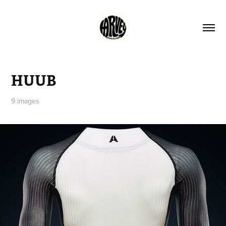
HUUB
9 images